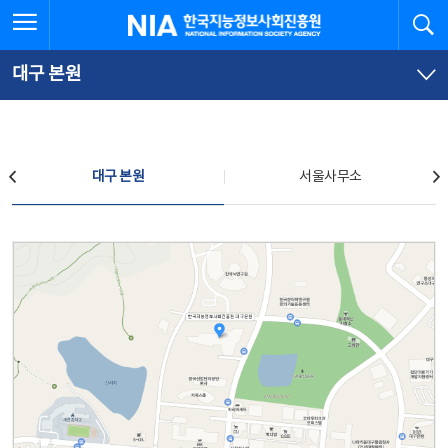
본
전
전체메뉴 열기
검
한국지능정보사회진흥원
문
체
바
메
로
뉴
가
바
대구 본원
기
로
가
기
찾아오시는 길
대구 본원
서울사무소
대구 본원