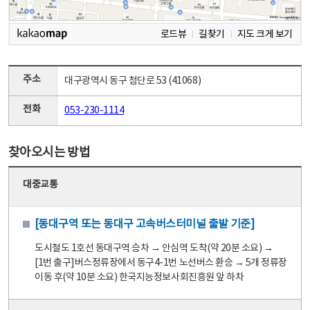
로드뷰
길찾기
지도 크게 보기
주소
대구광역시 동구 첨단로 53 (41068)
전화
053-230-1114
찾아오시는 방법
대중교통
[동대구역 또는 동대구 고속버스터미널 출발 기준]
도시철도 1호선 동대구역 승차 → 안심역 도착(약 20분 소요) →
[1번 출구]버스정류장에서 동구4-1번 노선버스 환승 → 5개 정류장
이동 후(약 10분 소요) 한국지능정보사회진흥원 앞 하차