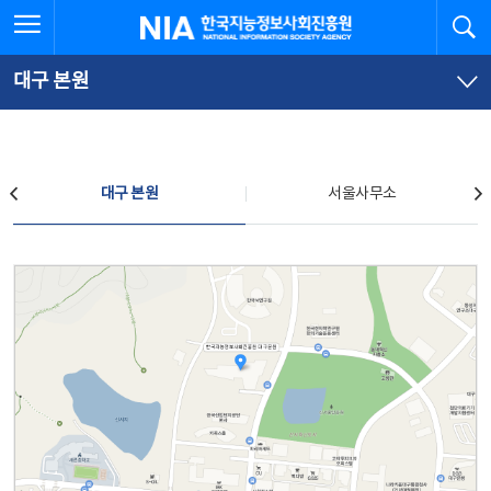
본
전
전체메뉴 열기
검
한국지능정보사회진흥원
문
체
바
메
로
뉴
가
바
대구 본원
기
로
가
기
찾아오시는 길
대구 본원
서울사무소
대구 본원