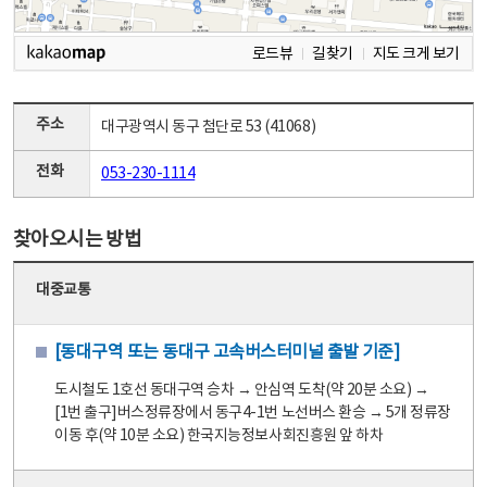
로드뷰
길찾기
지도 크게 보기
주소
대구광역시 동구 첨단로 53 (41068)
전화
053-230-1114
찾아오시는 방법
대중교통
[동대구역 또는 동대구 고속버스터미널 출발 기준]
도시철도 1호선 동대구역 승차 → 안심역 도착(약 20분 소요) →
[1번 출구]버스정류장에서 동구4-1번 노선버스 환승 → 5개 정류장
이동 후(약 10분 소요) 한국지능정보사회진흥원 앞 하차