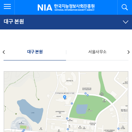
본
전
전체메뉴 열기
검
한국지능정보사회진흥원
문
체
바
메
로
뉴
가
바
대구 본원
기
로
가
기
찾아오시는 길
대구 본원
서울사무소
대구 본원