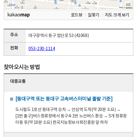
로드뷰
길찾기
지도 크게 보기
주소
대구광역시 동구 첨단로 53 (41068)
전화
053-230-1114
찾아오시는 방법
대중교통
[동대구역 또는 동대구 고속버스터미널 출발 기준]
도시철도 1호선 동대구역 승차 → 안심역 도착(약 20분 소요) →
[1번 출구]버스정류장에서 동구4-1번 노선버스 환승 → 5개 정류장
이동 후(약 10분 소요) 한국지능정보사회진흥원 앞 하차