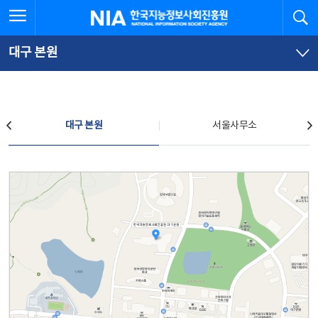
본
전
전체메뉴 열기
검
한국지능정보사회진흥원
문
체
바
메
로
뉴
가
바
대구 본원
기
로
가
기
찾아오시는 길
대구 본원
서울사무소
대구 본원