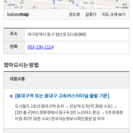
로드뷰
길찾기
지도 크게 보기
주소
대구광역시 동구 첨단로 53 (41068)
전화
053-230-1114
찾아오시는 방법
대중교통
[동대구역 또는 동대구 고속버스터미널 출발 기준]
도시철도 1호선 동대구역 승차 → 안심역 도착(약 20분 소요) →
[1번 출구]버스정류장에서 동구4-1번 노선버스 환승 → 5개 정류장
이동 후(약 10분 소요) 한국지능정보사회진흥원 앞 하차