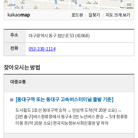
로드뷰
길찾기
지도 크게 보기
주소
대구광역시 동구 첨단로 53 (41068)
전화
053-230-1114
찾아오시는 방법
대중교통
[동대구역 또는 동대구 고속버스터미널 출발 기준]
도시철도 1호선 동대구역 승차 → 안심역 도착(약 20분 소요) →
[1번 출구]버스정류장에서 동구4-1번 노선버스 환승 → 5개 정류장
이동 후(약 10분 소요) 한국지능정보사회진흥원 앞 하차