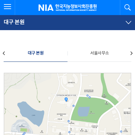
본
전
전체메뉴 열기
검
한국지능정보사회진흥원
문
체
바
메
로
뉴
가
바
대구 본원
기
로
가
기
찾아오시는 길
대구 본원
서울사무소
대구 본원