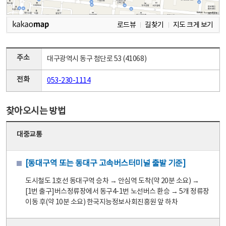
로드뷰
길찾기
지도 크게 보기
주소
대구광역시 동구 첨단로 53 (41068)
전화
053-230-1114
찾아오시는 방법
대중교통
[동대구역 또는 동대구 고속버스터미널 출발 기준]
도시철도 1호선 동대구역 승차 → 안심역 도착(약 20분 소요) →
[1번 출구]버스정류장에서 동구4-1번 노선버스 환승 → 5개 정류장
이동 후(약 10분 소요) 한국지능정보사회진흥원 앞 하차