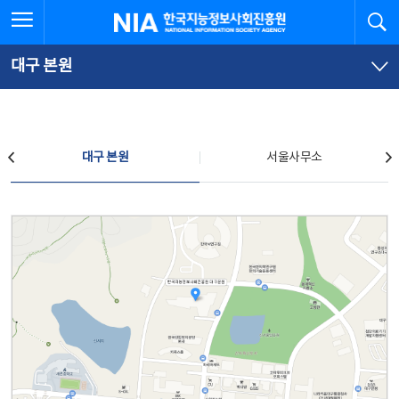
본
전
전체메뉴 열기
검
한국지능정보사회진흥원
문
체
바
메
로
뉴
가
바
대구 본원
기
로
가
기
찾아오시는 길
대구 본원
서울사무소
대구 본원