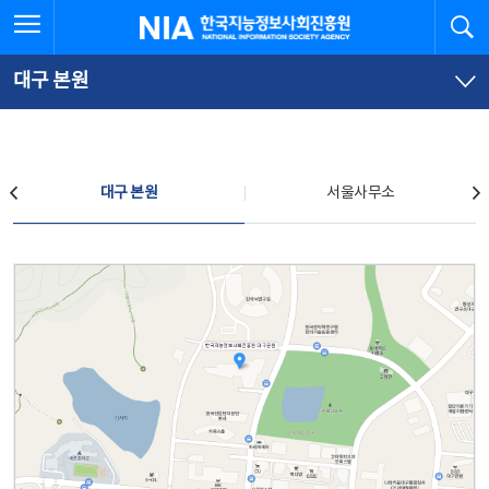
본
전
전체메뉴 열기
검
한국지능정보사회진흥원
문
체
바
메
로
뉴
가
바
대구 본원
기
로
가
기
찾아오시는 길
대구 본원
서울사무소
대구 본원