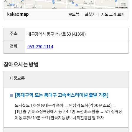
로드뷰
길찾기
지도 크게 보기
주소
대구광역시 동구 첨단로 53 (41068)
전화
053-230-1114
찾아오시는 방법
대중교통
[동대구역 또는 동대구 고속버스터미널 출발 기준]
도시철도 1호선 동대구역 승차 → 안심역 도착(약 20분 소요) →
[1번 출구]버스정류장에서 동구4-1번 노선버스 환승 → 5개 정류장
이동 후(약 10분 소요) 한국지능정보사회진흥원 앞 하차