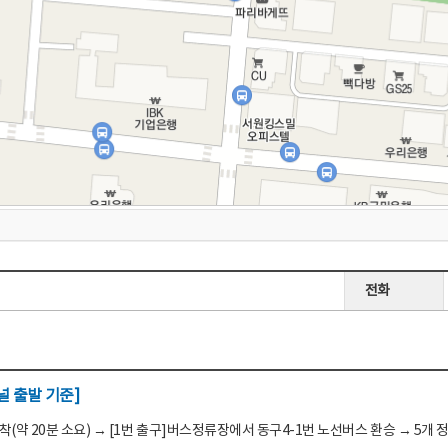
전화
 출발 기준]
(약 20분 소요) → [1번 출구]버스정류장에서 동구4-1번 노선버스 환승 → 5개