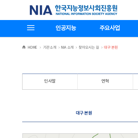
본
전
한국지능정보사회진흥원
문
체
바
메
로
뉴
가
바
전체메뉴보기
기
로
인공지능
주요사업
가
기
>
>
>
>
HOME
기관소개
NIA 소개
찾아오시는 길
대구 본원
인사말
연혁
찾아오시는 길
대구 본원
대구 본원