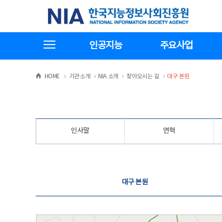
본
전
한국지능정보사회진흥원
문
체
바
메
로
뉴
가
바
전체메뉴보기
기
로
인공지능
주요사업
가
기
>
>
>
>
HOME
기관소개
NIA 소개
찾아오시는 길
대구 본원
인사말
연혁
찾아오시는 길
대구 본원
대구 본원