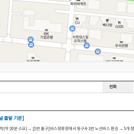
전화
 출발 기준]
(약 20분 소요) → [1번 출구]버스정류장에서 동구4-1번 노선버스 환승 → 5개