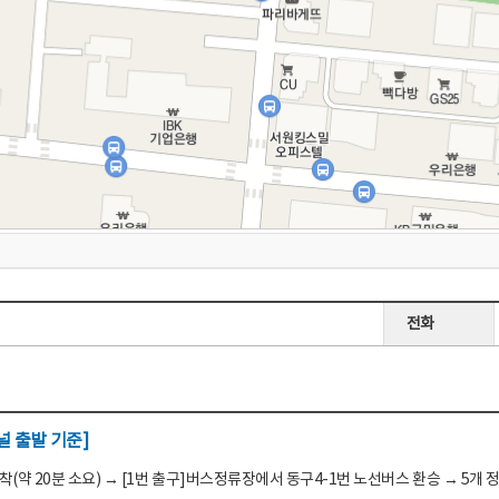
전화
 출발 기준]
(약 20분 소요) → [1번 출구]버스정류장에서 동구4-1번 노선버스 환승 → 5개