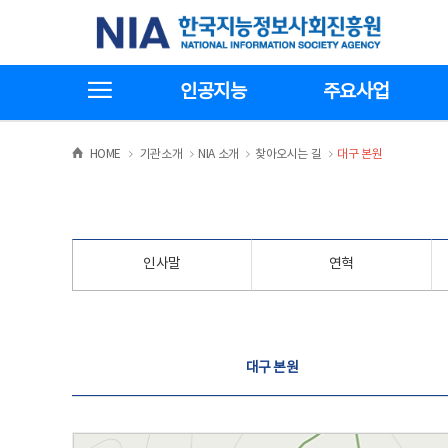
본
전
한국지능정보사회진흥원
문
체
바
메
로
뉴
가
바
전체메뉴보기
기
로
인공지능
주요사업
가
기
>
>
>
>
HOME
기관소개
NIA 소개
찾아오시는 길
대구 본원
인사말
연혁
찾아오시는 길
대구 본원
대구 본원