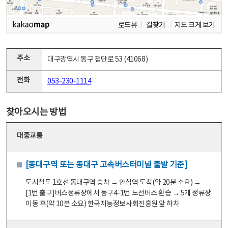
로드뷰
길찾기
지도 크게 보기
주소
대구광역시 동구 첨단로 53 (41068)
전화
053-230-1114
찾아오시는 방법
대중교통
[동대구역 또는 동대구 고속버스터미널 출발 기준]
도시철도 1호선 동대구역 승차 → 안심역 도착(약 20분 소요) →
[1번 출구]버스정류장에서 동구4-1번 노선버스 환승 → 5개 정류장
이동 후(약 10분 소요) 한국지능정보사회진흥원 앞 하차