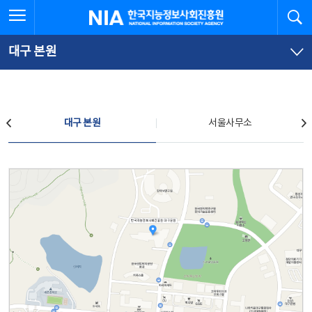
본
전
전체메뉴 열기
검
한국지능정보사회진흥원
문
체
바
메
로
뉴
가
바
대구 본원
기
로
가
기
찾아오시는 길
대구 본원
서울사무소
대구 본원