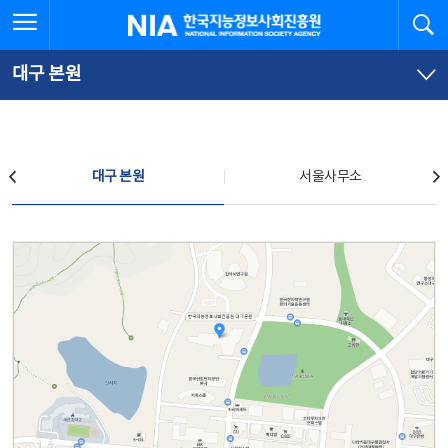
본
전
전체메뉴 열기
검
한국지능정보사회진흥원
문
체
바
메
로
뉴
가
바
대구 본원
기
로
가
기
찾아오시는 길
대구 본원
서울사무소
대구 본원