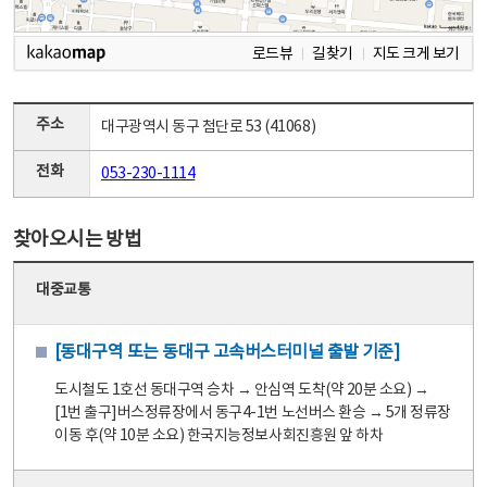
로드뷰
길찾기
지도 크게 보기
주소
대구광역시 동구 첨단로 53 (41068)
전화
053-230-1114
찾아오시는 방법
대중교통
[동대구역 또는 동대구 고속버스터미널 출발 기준]
도시철도 1호선 동대구역 승차 → 안심역 도착(약 20분 소요) →
[1번 출구]버스정류장에서 동구4-1번 노선버스 환승 → 5개 정류장
이동 후(약 10분 소요) 한국지능정보사회진흥원 앞 하차