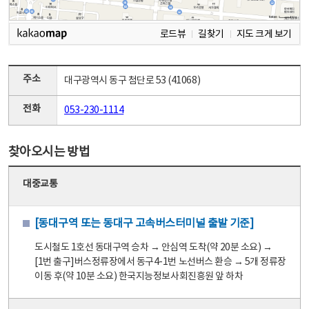
로드뷰
길찾기
지도 크게 보기
주소
대구광역시 동구 첨단로 53 (41068)
전화
053-230-1114
찾아오시는 방법
대중교통
[동대구역 또는 동대구 고속버스터미널 출발 기준]
도시철도 1호선 동대구역 승차 → 안심역 도착(약 20분 소요) →
[1번 출구]버스정류장에서 동구4-1번 노선버스 환승 → 5개 정류장
이동 후(약 10분 소요) 한국지능정보사회진흥원 앞 하차