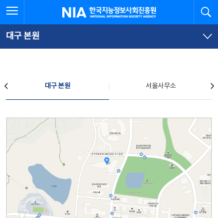
본
전
전체메뉴 열기
검
한국지능정보사회진흥원
문
체
바
메
로
뉴
가
바
대구 본원
기
로
가
기
찾아오시는 길
대구 본원
서울사무소
대구 본원