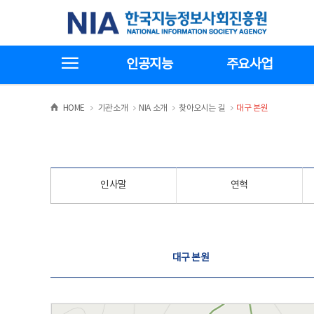
본
전
한국지능정보사회진흥원
문
체
바
메
로
뉴
가
바
전체메뉴보기
기
로
인공지능
주요사업
가
기
>
>
>
>
HOME
기관소개
NIA 소개
찾아오시는 길
대구 본원
인사말
연혁
찾아오시는 길
대구 본원
대구 본원