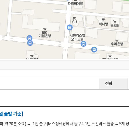
전화
 출발 기준]
(약 20분 소요) → [1번 출구]버스정류장에서 동구4-1번 노선버스 환승 → 5개