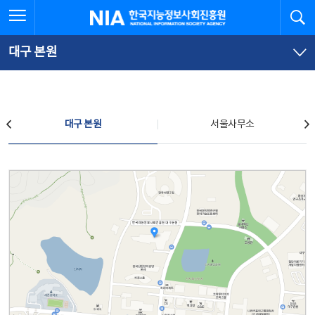
본
전
전체메뉴 열기
검
한국지능정보사회진흥원
문
체
바
메
로
뉴
가
바
대구 본원
기
로
가
기
찾아오시는 길
대구 본원
서울사무소
대구 본원