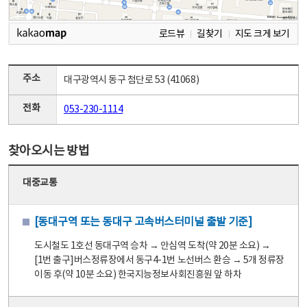
로드뷰
길찾기
지도 크게 보기
주소
대구광역시 동구 첨단로 53 (41068)
전화
053-230-1114
찾아오시는 방법
대중교통
[동대구역 또는 동대구 고속버스터미널 출발 기준]
도시철도 1호선 동대구역 승차 → 안심역 도착(약 20분 소요) →
[1번 출구]버스정류장에서 동구4-1번 노선버스 환승 → 5개 정류장
이동 후(약 10분 소요) 한국지능정보사회진흥원 앞 하차