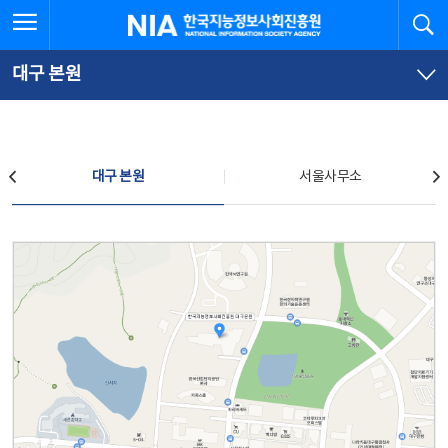
본
전
전체메뉴 열기
검
한국지능정보사회진흥원
문
체
바
메
로
뉴
가
바
대구 본원
기
로
가
기
찾아오시는 길
대구 본원
서울사무소
대구 본원