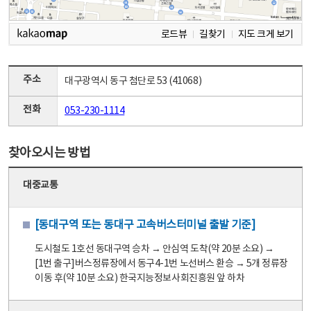
로드뷰
길찾기
지도 크게 보기
주소
대구광역시 동구 첨단로 53 (41068)
전화
053-230-1114
찾아오시는 방법
대중교통
[동대구역 또는 동대구 고속버스터미널 출발 기준]
도시철도 1호선 동대구역 승차 → 안심역 도착(약 20분 소요) →
[1번 출구]버스정류장에서 동구4-1번 노선버스 환승 → 5개 정류장
이동 후(약 10분 소요) 한국지능정보사회진흥원 앞 하차