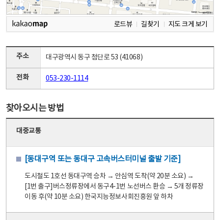
로드뷰
길찾기
지도 크게 보기
주소
대구광역시 동구 첨단로 53 (41068)
전화
053-230-1114
찾아오시는 방법
대중교통
[동대구역 또는 동대구 고속버스터미널 출발 기준]
도시철도 1호선 동대구역 승차 → 안심역 도착(약 20분 소요) →
[1번 출구]버스정류장에서 동구4-1번 노선버스 환승 → 5개 정류장
이동 후(약 10분 소요) 한국지능정보사회진흥원 앞 하차