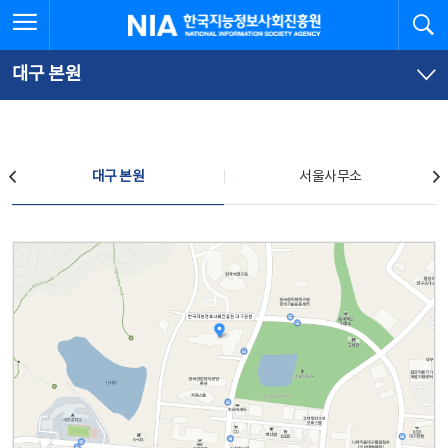
본
전
전체메뉴 열기
검
한국지능정보사회진흥원
문
체
바
메
로
뉴
가
바
대구 본원
기
로
가
기
찾아오시는 길
대구 본원
서울사무소
대구 본원