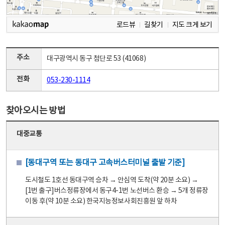
로드뷰
길찾기
지도 크게 보기
주소
대구광역시 동구 첨단로 53 (41068)
전화
053-230-1114
찾아오시는 방법
대중교통
[동대구역 또는 동대구 고속버스터미널 출발 기준]
도시철도 1호선 동대구역 승차 → 안심역 도착(약 20분 소요) →
[1번 출구]버스정류장에서 동구4-1번 노선버스 환승 → 5개 정류장
이동 후(약 10분 소요) 한국지능정보사회진흥원 앞 하차