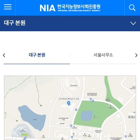
본
전
전체메뉴 열기
검
한국지능정보사회진흥원
문
체
바
메
로
뉴
가
바
대구 본원
기
로
가
기
찾아오시는 길
대구 본원
서울사무소
대구 본원