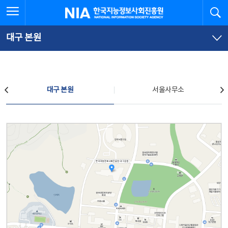
본
전
전체메뉴 열기
검
한국지능정보사회진흥원
문
체
바
메
로
뉴
가
바
대구 본원
기
로
가
기
찾아오시는 길
대구 본원
서울사무소
대구 본원