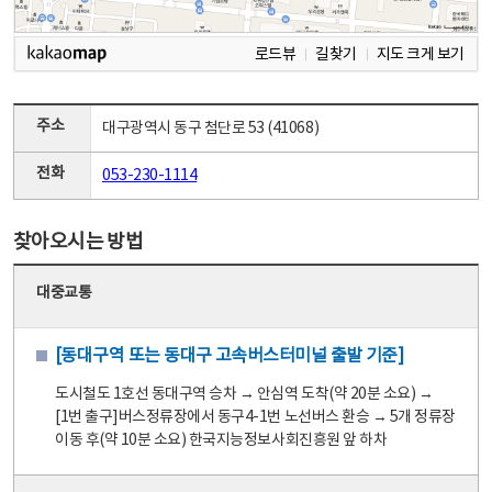
로드뷰
길찾기
지도 크게 보기
주소
대구광역시 동구 첨단로 53 (41068)
전화
053-230-1114
찾아오시는 방법
대중교통
[동대구역 또는 동대구 고속버스터미널 출발 기준]
도시철도 1호선 동대구역 승차 → 안심역 도착(약 20분 소요) →
[1번 출구]버스정류장에서 동구4-1번 노선버스 환승 → 5개 정류장
이동 후(약 10분 소요) 한국지능정보사회진흥원 앞 하차