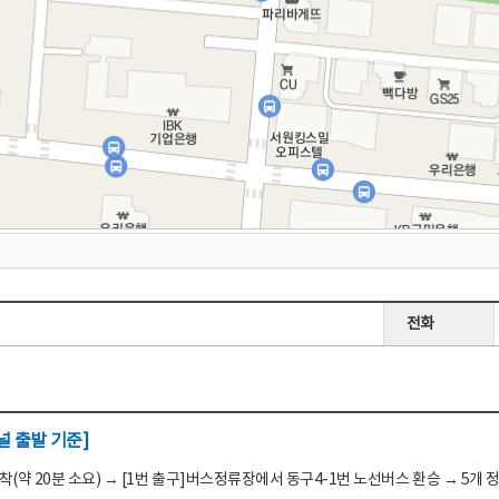
전화
 출발 기준]
(약 20분 소요) → [1번 출구]버스정류장에서 동구4-1번 노선버스 환승 → 5개