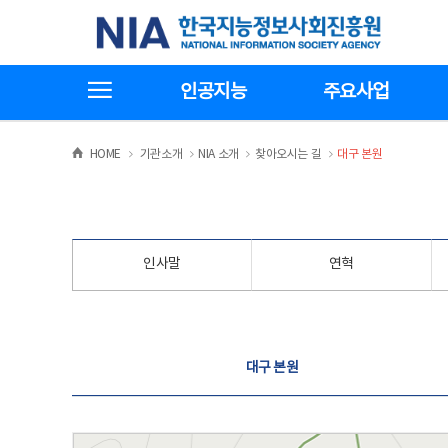
본
전
한국지능정보사회진흥원
문
체
바
메
로
뉴
가
바
전체메뉴보기
기
로
인공지능
주요사업
가
기
>
>
>
>
HOME
기관소개
NIA 소개
찾아오시는 길
대구 본원
인사말
연혁
찾아오시는 길
대구 본원
대구 본원