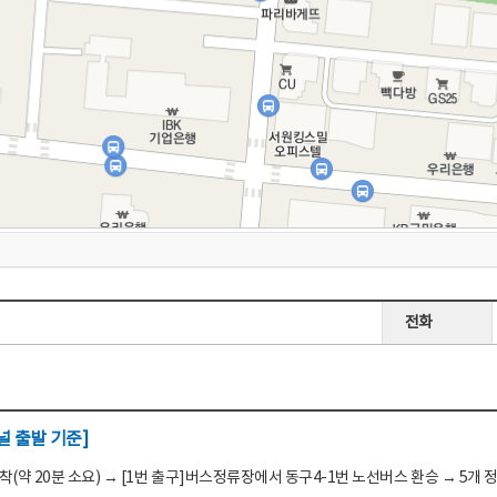
전화
 출발 기준]
(약 20분 소요) → [1번 출구]버스정류장에서 동구4-1번 노선버스 환승 → 5개