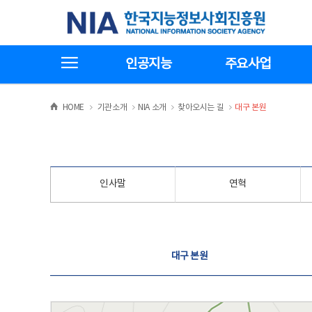
본
전
한국지능정보사회진흥원
문
체
바
메
로
뉴
가
바
전체메뉴보기
기
로
인공지능
주요사업
가
기
>
>
>
>
HOME
기관소개
NIA 소개
찾아오시는 길
대구 본원
인사말
연혁
찾아오시는 길
대구 본원
대구 본원