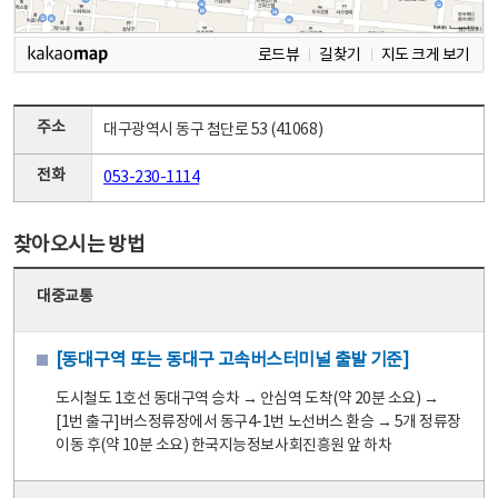
로드뷰
길찾기
지도 크게 보기
주소
대구광역시 동구 첨단로 53 (41068)
전화
053-230-1114
찾아오시는 방법
대중교통
[동대구역 또는 동대구 고속버스터미널 출발 기준]
도시철도 1호선 동대구역 승차 → 안심역 도착(약 20분 소요) →
[1번 출구]버스정류장에서 동구4-1번 노선버스 환승 → 5개 정류장
이동 후(약 10분 소요) 한국지능정보사회진흥원 앞 하차