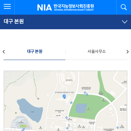
본
전
전체메뉴 열기
검
한국지능정보사회진흥원
문
체
바
메
로
뉴
가
바
대구 본원
기
로
가
기
찾아오시는 길
대구 본원
서울사무소
대구 본원