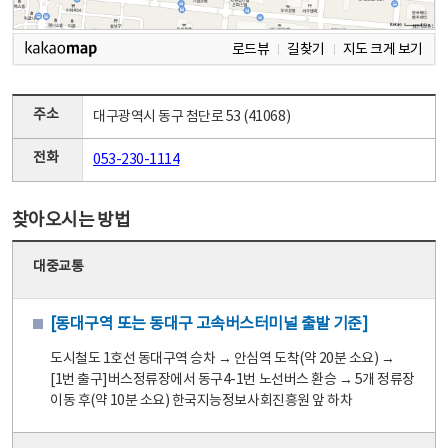
로드뷰
길찾기
지도 크게 보기
주소
대구광역시 동구 첨단로 53 (41068)
전화
053-230-1114
찾아오시는 방법
대중교통
[동대구역 또는 동대구 고속버스터미널 출발 기준]
도시철도 1호선 동대구역 승차 → 안심역 도착(약 20분 소요) →
[1번 출구]버스정류장에서 동구4-1번 노선버스 환승 → 5개 정류장
이동 후(약 10분 소요) 한국지능정보사회진흥원 앞 하차