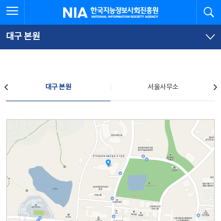
본
전
전체메뉴 열기
검
한국지능정보사회진흥원
문
체
바
메
로
뉴
가
바
대구 본원
기
로
가
기
찾아오시는 길
대구 본원
서울사무소
대구 본원