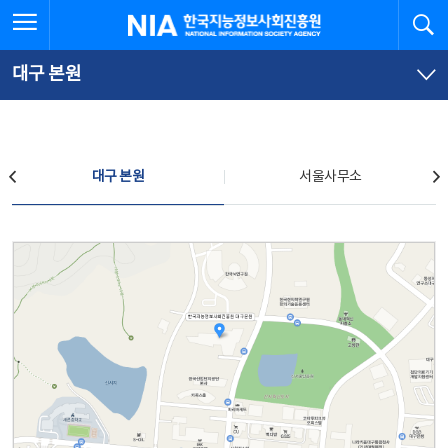
본
전
전체메뉴 열기
검
한국지능정보사회진흥원
문
체
바
메
로
뉴
가
바
대구 본원
기
로
가
기
찾아오시는 길
대구 본원
서울사무소
대구 본원