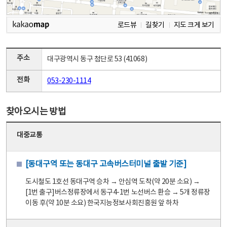
로드뷰
길찾기
지도 크게 보기
주소
대구광역시 동구 첨단로 53 (41068)
전화
053-230-1114
찾아오시는 방법
대중교통
[동대구역 또는 동대구 고속버스터미널 출발 기준]
도시철도 1호선 동대구역 승차 → 안심역 도착(약 20분 소요) →
[1번 출구]버스정류장에서 동구4-1번 노선버스 환승 → 5개 정류장
이동 후(약 10분 소요) 한국지능정보사회진흥원 앞 하차