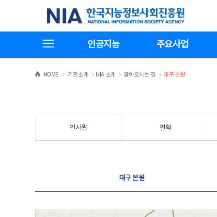
본
전
한국지능정보사회진흥원
문
체
바
메
로
뉴
가
바
전체메뉴보기
기
로
인공지능
주요사업
가
기
>
>
>
>
HOME
기관소개
NIA 소개
찾아오시는 길
대구 본원
인사말
연혁
찾아오시는 길
대구 본원
대구 본원