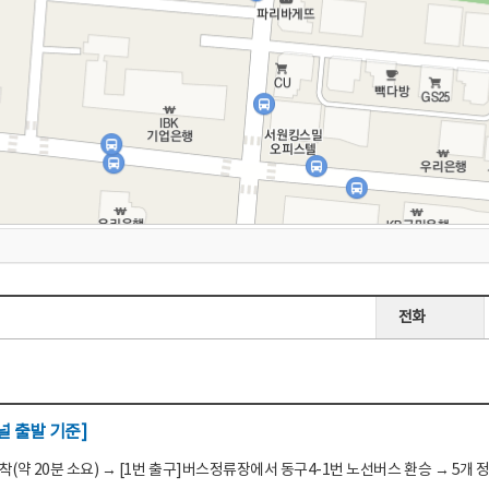
전화
 출발 기준]
(약 20분 소요) → [1번 출구]버스정류장에서 동구4-1번 노선버스 환승 → 5개