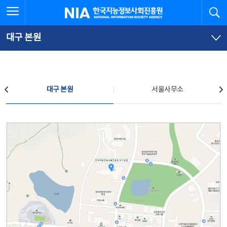
본
전
전체메뉴 열기
검
한국지능정보사회진흥원
문
체
바
메
로
뉴
가
바
대구 본원
기
로
가
기
찾아오시는 길
대구 본원
서울사무소
대구 본원