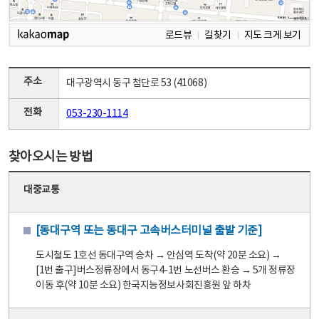
로드뷰
길찾기
지도 크게 보기
주소
대구광역시 동구 첨단로 53 (41068)
전화
053-230-1114
찾아오시는 방법
대중교통
[동대구역 또는 동대구 고속버스터미널 출발 기준]
도시철도 1호선 동대구역 승차 → 안심역 도착(약 20분 소요) →
[1번 출구]버스정류장에서 동구4-1번 노선버스 환승 → 5개 정류장
이동 후(약 10분 소요) 한국지능정보사회진흥원 앞 하차