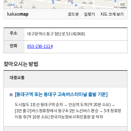
로드뷰
길찾기
지도 크게 보기
주소
대구광역시 동구 첨단로 53 (41068)
전화
053-230-1114
찾아오시는 방법
대중교통
[동대구역 또는 동대구 고속버스터미널 출발 기준]
도시철도 1호선 동대구역 승차 → 안심역 도착(약 20분 소요) →
[1번 출구]버스정류장에서 동구4-1번 노선버스 환승 → 5개 정류장
이동 후(약 10분 소요) 한국지능정보사회진흥원 앞 하차