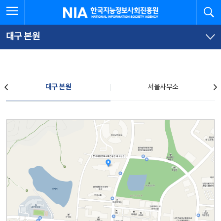
본
전
전체메뉴 열기
검
한국지능정보사회진흥원
문
체
바
메
로
뉴
가
바
대구 본원
기
로
가
기
찾아오시는 길
대구 본원
서울사무소
대구 본원