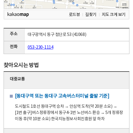
로드뷰
길찾기
지도 크게 보기
주소
대구광역시 동구 첨단로 53 (41068)
전화
053-230-1114
찾아오시는 방법
대중교통
[동대구역 또는 동대구 고속버스터미널 출발 기준]
도시철도 1호선 동대구역 승차 → 안심역 도착(약 20분 소요) →
[1번 출구]버스정류장에서 동구4-1번 노선버스 환승 → 5개 정류장
이동 후(약 10분 소요) 한국지능정보사회진흥원 앞 하차