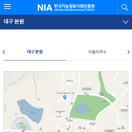
본
전
전체메뉴 열기
검
한국지능정보사회진흥원
문
체
바
메
로
뉴
가
바
대구 본원
기
로
가
기
찾아오시는 길
대구 본원
서울사무소
대구 본원