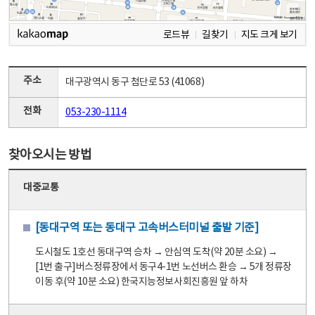
로드뷰
길찾기
지도 크게 보기
주소
대구광역시 동구 첨단로 53 (41068)
전화
053-230-1114
찾아오시는 방법
대중교통
[동대구역 또는 동대구 고속버스터미널 출발 기준]
도시철도 1호선 동대구역 승차 → 안심역 도착(약 20분 소요) →
[1번 출구]버스정류장에서 동구4-1번 노선버스 환승 → 5개 정류장
이동 후(약 10분 소요) 한국지능정보사회진흥원 앞 하차