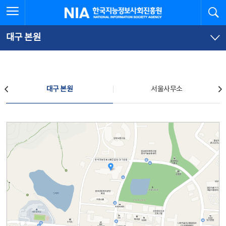
본
전
전체메뉴 열기
검
한국지능정보사회진흥원
문
체
바
메
로
뉴
가
바
대구 본원
기
로
가
기
찾아오시는 길
대구 본원
서울사무소
대구 본원