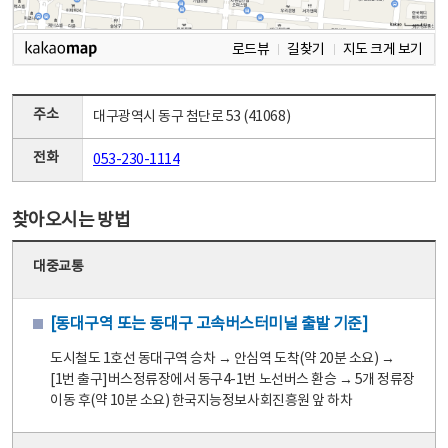
로드뷰
길찾기
지도 크게 보기
주소
대구광역시 동구 첨단로 53 (41068)
전화
053-230-1114
찾아오시는 방법
대중교통
[동대구역 또는 동대구 고속버스터미널 출발 기준]
도시철도 1호선 동대구역 승차 → 안심역 도착(약 20분 소요) →
[1번 출구]버스정류장에서 동구4-1번 노선버스 환승 → 5개 정류장
이동 후(약 10분 소요) 한국지능정보사회진흥원 앞 하차