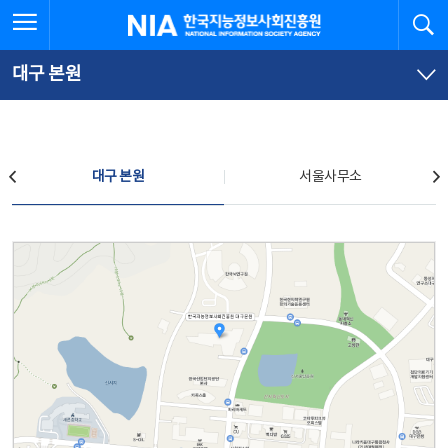
본
전
전체메뉴 열기
검
한국지능정보사회진흥원
문
체
바
메
로
뉴
가
바
대구 본원
기
로
가
기
찾아오시는 길
대구 본원
서울사무소
대구 본원