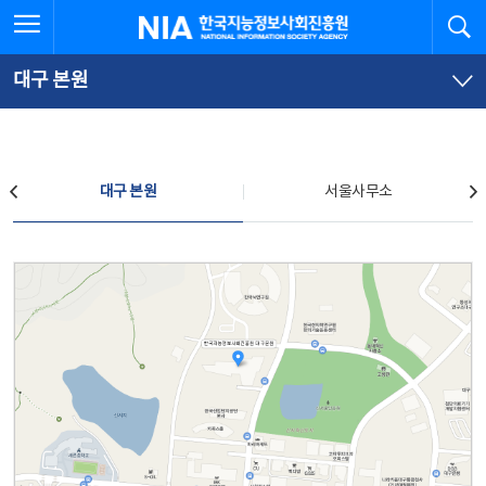
본
전
전체메뉴 열기
검
한국지능정보사회진흥원
문
체
바
메
로
뉴
가
바
대구 본원
기
로
가
기
찾아오시는 길
대구 본원
서울사무소
대구 본원