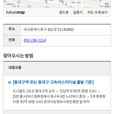
로드뷰
길찾기
지도 크게 보기
주소
대구광역시 동구 첨단로 53 (41068)
전화
053-230-1114
찾아오시는 방법
대중교통
[동대구역 또는 동대구 고속버스터미널 출발 기준]
도시철도 1호선 동대구역 승차 → 안심역 도착(약 20분 소요) →
[1번 출구]버스정류장에서 동구4-1번 노선버스 환승 → 5개 정류장
이동 후(약 10분 소요) 한국지능정보사회진흥원 앞 하차