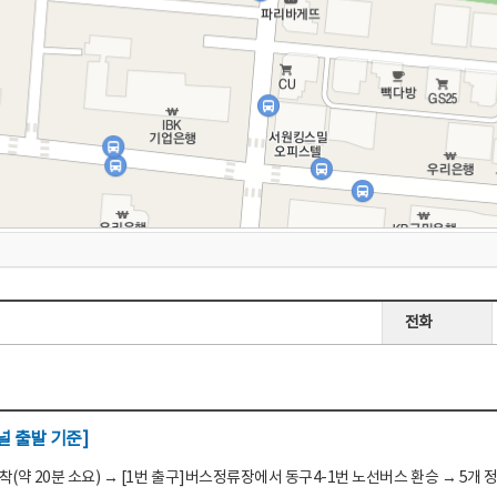
전화
 출발 기준]
(약 20분 소요) → [1번 출구]버스정류장에서 동구4-1번 노선버스 환승 → 5개