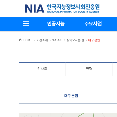
본
전
한국지능정보사회진흥원
문
체
바
메
로
뉴
가
바
전체메뉴보기
기
로
인공지능
주요사업
가
기
>
>
>
>
HOME
기관소개
NIA 소개
찾아오시는 길
대구 본원
인사말
연혁
찾아오시는 길
대구 본원
대구 본원