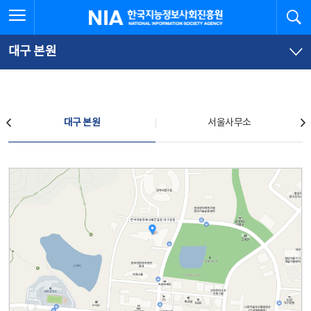
본
전
전체메뉴 열기
검
한국지능정보사회진흥원
문
체
바
메
로
뉴
가
바
대구 본원
기
로
가
기
찾아오시는 길
대구 본원
서울사무소
대구 본원