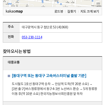
로드뷰
길찾기
지도 크게 보기
주소
대구광역시 동구 첨단로 53 (41068)
전화
053-230-1114
찾아오시는 방법
대중교통
[동대구역 또는 동대구 고속버스터미널 출발 기준]
도시철도 1호선 동대구역 승차 → 안심역 도착(약 20분 소요) →
[1번 출구]버스정류장에서 동구4-1번 노선버스 환승 → 5개 정류장
이동 후(약 10분 소요) 한국지능정보사회진흥원 앞 하차