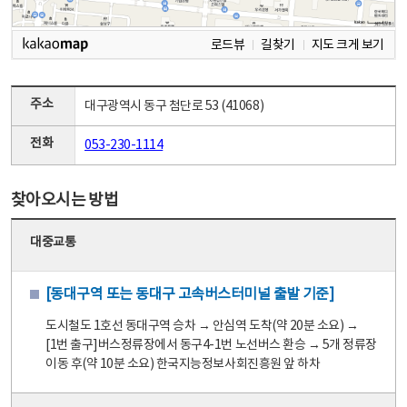
로드뷰
길찾기
지도 크게 보기
주소
대구광역시 동구 첨단로 53 (41068)
전화
053-230-1114
찾아오시는 방법
대중교통
[동대구역 또는 동대구 고속버스터미널 출발 기준]
도시철도 1호선 동대구역 승차 → 안심역 도착(약 20분 소요) →
[1번 출구]버스정류장에서 동구4-1번 노선버스 환승 → 5개 정류장
이동 후(약 10분 소요) 한국지능정보사회진흥원 앞 하차