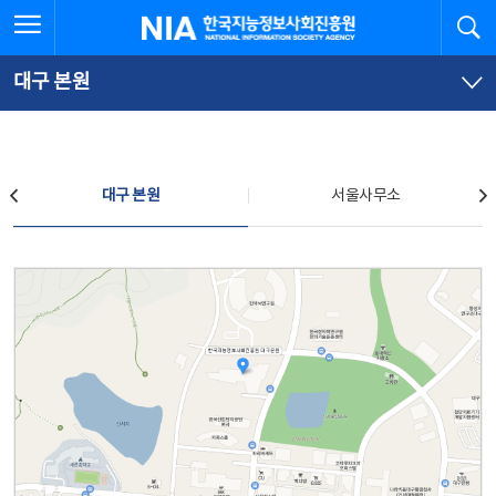
본
전
전체메뉴 열기
검
한국지능정보사회진흥원
문
체
바
메
로
뉴
가
바
대구 본원
기
로
가
기
찾아오시는 길
대구 본원
서울사무소
대구 본원