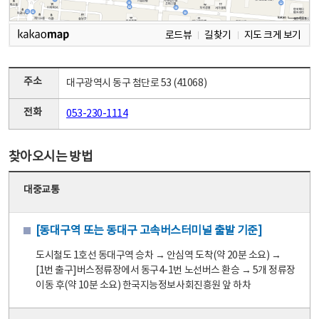
로드뷰
길찾기
지도 크게 보기
주소
대구광역시 동구 첨단로 53 (41068)
전화
053-230-1114
찾아오시는 방법
대중교통
[동대구역 또는 동대구 고속버스터미널 출발 기준]
도시철도 1호선 동대구역 승차 → 안심역 도착(약 20분 소요) →
[1번 출구]버스정류장에서 동구4-1번 노선버스 환승 → 5개 정류장
이동 후(약 10분 소요) 한국지능정보사회진흥원 앞 하차