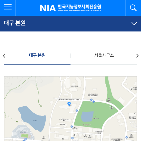
본
전
전체메뉴 열기
검
한국지능정보사회진흥원
문
체
바
메
로
뉴
가
바
대구 본원
기
로
가
기
찾아오시는 길
대구 본원
서울사무소
대구 본원