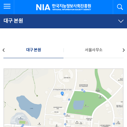
본
전
전체메뉴 열기
검
한국지능정보사회진흥원
문
체
바
메
로
뉴
가
바
대구 본원
기
로
가
기
찾아오시는 길
대구 본원
서울사무소
대구 본원