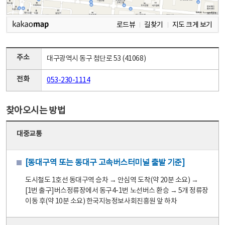
로드뷰
길찾기
지도 크게 보기
주소
대구광역시 동구 첨단로 53 (41068)
전화
053-230-1114
찾아오시는 방법
대중교통
[동대구역 또는 동대구 고속버스터미널 출발 기준]
도시철도 1호선 동대구역 승차 → 안심역 도착(약 20분 소요) →
[1번 출구]버스정류장에서 동구4-1번 노선버스 환승 → 5개 정류장
이동 후(약 10분 소요) 한국지능정보사회진흥원 앞 하차