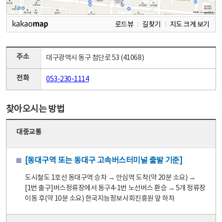
로드뷰
길찾기
지도 크게 보기
주소
대구광역시 동구 첨단로 53 (41068)
전화
053-230-1114
찾아오시는 방법
대중교통
[동대구역 또는 동대구 고속버스터미널 출발 기준]
도시철도 1호선 동대구역 승차 → 안심역 도착(약 20분 소요) →
[1번 출구]버스정류장에서 동구4-1번 노선버스 환승 → 5개 정류장
이동 후(약 10분 소요) 한국지능정보사회진흥원 앞 하차