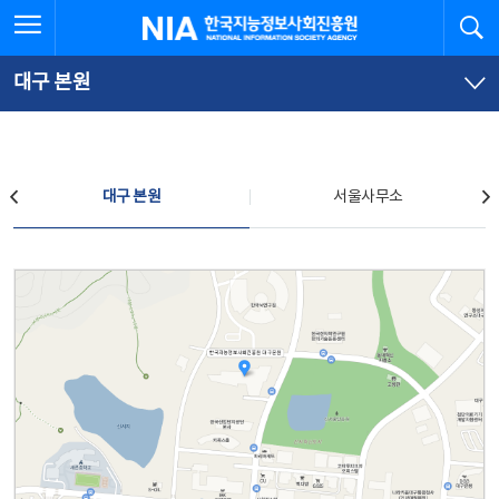
본
전
전체메뉴 열기
검
한국지능정보사회진흥원
문
체
바
메
로
뉴
가
바
대구 본원
기
로
가
기
찾아오시는 길
대구 본원
서울사무소
대구 본원