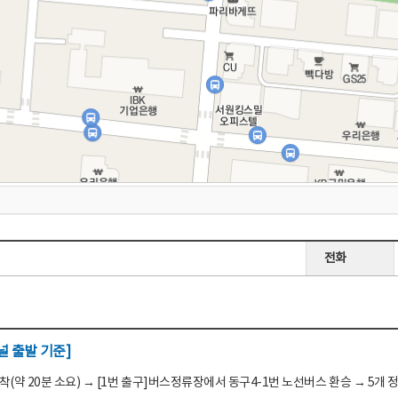
전화
 출발 기준]
(약 20분 소요) → [1번 출구]버스정류장에서 동구4-1번 노선버스 환승 → 5개