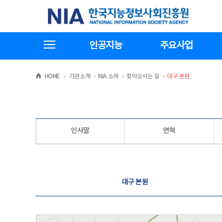
본
전
한국지능정보사회진흥원
문
체
바
메
로
뉴
가
바
전체메뉴보기
기
로
인공지능
주요사업
가
기
>
>
>
>
HOME
기관소개
NIA 소개
찾아오시는 길
대구 본원
인사말
연혁
찾아오시는 길
대구 본원
대구 본원