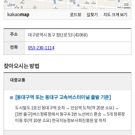
로드뷰
길찾기
지도 크게 보기
주소
대구광역시 동구 첨단로 53 (41068)
전화
053-230-1114
찾아오시는 방법
대중교통
[동대구역 또는 동대구 고속버스터미널 출발 기준]
도시철도 1호선 동대구역 승차 → 안심역 도착(약 20분 소요) →
[1번 출구]버스정류장에서 동구4-1번 노선버스 환승 → 5개 정류장
이동 후(약 10분 소요) 한국지능정보사회진흥원 앞 하차