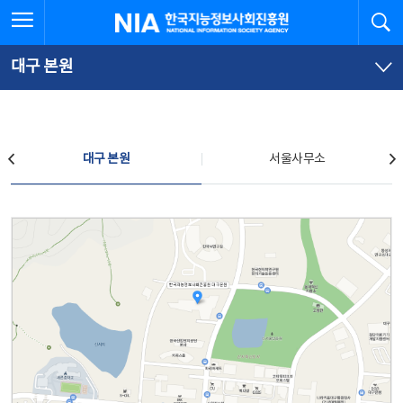
본
전
전체메뉴 열기
검
한국지능정보사회진흥원
문
체
바
메
로
뉴
가
바
대구 본원
기
로
가
기
찾아오시는 길
대구 본원
서울사무소
대구 본원