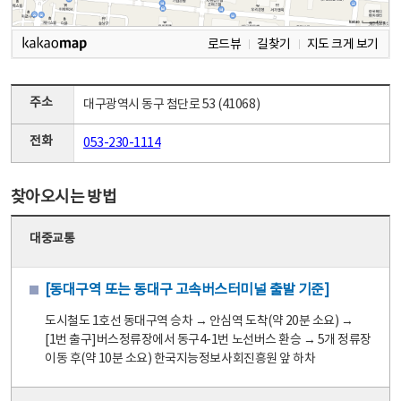
로드뷰
길찾기
지도 크게 보기
주소
대구광역시 동구 첨단로 53 (41068)
전화
053-230-1114
찾아오시는 방법
대중교통
[동대구역 또는 동대구 고속버스터미널 출발 기준]
도시철도 1호선 동대구역 승차 → 안심역 도착(약 20분 소요) →
[1번 출구]버스정류장에서 동구4-1번 노선버스 환승 → 5개 정류장
이동 후(약 10분 소요) 한국지능정보사회진흥원 앞 하차