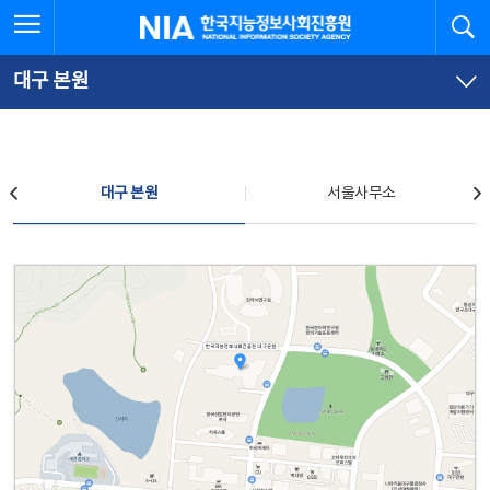
본
전
전체메뉴 열기
검
한국지능정보사회진흥원
문
체
바
메
로
뉴
가
바
대구 본원
기
로
가
기
찾아오시는 길
대구 본원
서울사무소
대구 본원