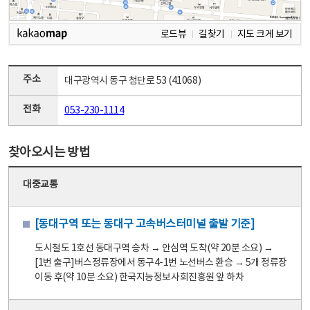
로드뷰
길찾기
지도 크게 보기
주소
대구광역시 동구 첨단로 53 (41068)
전화
053-230-1114
찾아오시는 방법
대중교통
[동대구역 또는 동대구 고속버스터미널 출발 기준]
도시철도 1호선 동대구역 승차 → 안심역 도착(약 20분 소요) →
[1번 출구]버스정류장에서 동구4-1번 노선버스 환승 → 5개 정류장
이동 후(약 10분 소요) 한국지능정보사회진흥원 앞 하차