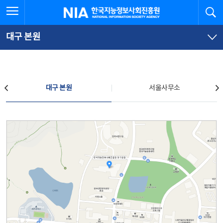
본
전
전체메뉴 열기
검
한국지능정보사회진흥원
문
체
바
메
로
뉴
가
바
대구 본원
기
로
가
기
찾아오시는 길
대구 본원
서울사무소
대구 본원