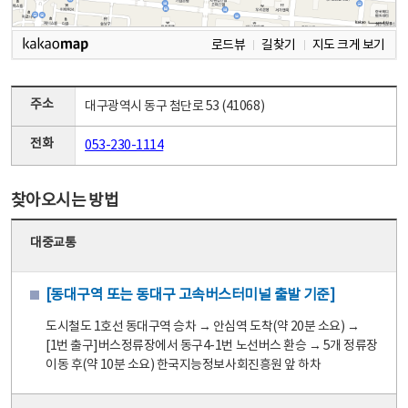
로드뷰
길찾기
지도 크게 보기
주소
대구광역시 동구 첨단로 53 (41068)
전화
053-230-1114
찾아오시는 방법
대중교통
[동대구역 또는 동대구 고속버스터미널 출발 기준]
도시철도 1호선 동대구역 승차 → 안심역 도착(약 20분 소요) →
[1번 출구]버스정류장에서 동구4-1번 노선버스 환승 → 5개 정류장
이동 후(약 10분 소요) 한국지능정보사회진흥원 앞 하차