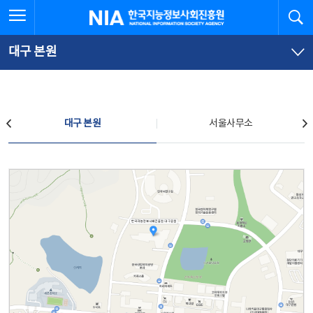
본
전
전체메뉴 열기
검
한국지능정보사회진흥원
문
체
바
메
로
뉴
가
바
대구 본원
기
로
가
기
찾아오시는 길
대구 본원
서울사무소
대구 본원