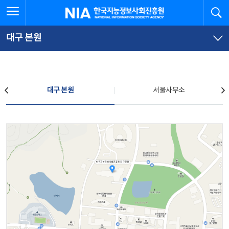
본
전
전체메뉴 열기
검
한국지능정보사회진흥원
문
체
바
메
로
뉴
가
바
대구 본원
기
로
가
기
찾아오시는 길
대구 본원
서울사무소
대구 본원