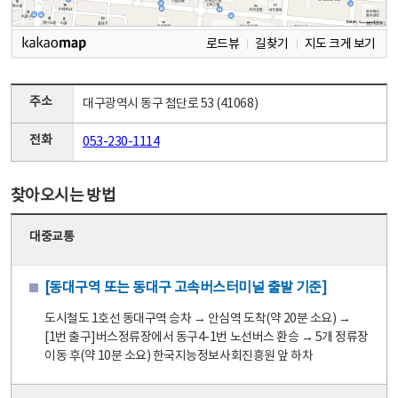
로드뷰
길찾기
지도 크게 보기
주소
대구광역시 동구 첨단로 53 (41068)
전화
053-230-1114
찾아오시는 방법
대중교통
[동대구역 또는 동대구 고속버스터미널 출발 기준]
도시철도 1호선 동대구역 승차 → 안심역 도착(약 20분 소요) →
[1번 출구]버스정류장에서 동구4-1번 노선버스 환승 → 5개 정류장
이동 후(약 10분 소요) 한국지능정보사회진흥원 앞 하차