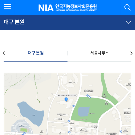
본
전
전체메뉴 열기
검
한국지능정보사회진흥원
문
체
바
메
로
뉴
가
바
대구 본원
기
로
가
기
찾아오시는 길
대구 본원
서울사무소
대구 본원