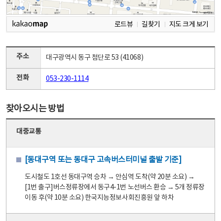
로드뷰
길찾기
지도 크게 보기
주소
대구광역시 동구 첨단로 53 (41068)
전화
053-230-1114
찾아오시는 방법
대중교통
[동대구역 또는 동대구 고속버스터미널 출발 기준]
도시철도 1호선 동대구역 승차 → 안심역 도착(약 20분 소요) →
[1번 출구]버스정류장에서 동구4-1번 노선버스 환승 → 5개 정류장
이동 후(약 10분 소요) 한국지능정보사회진흥원 앞 하차