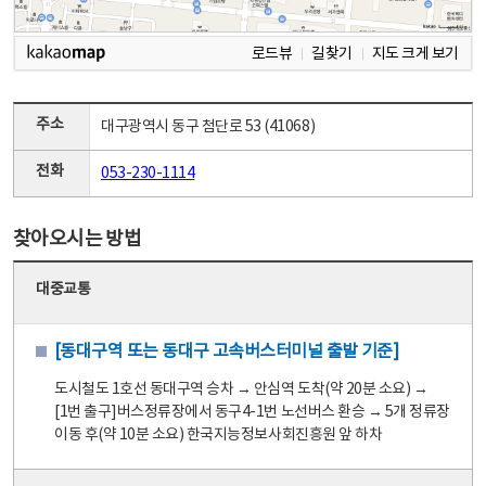
로드뷰
길찾기
지도 크게 보기
주소
대구광역시 동구 첨단로 53 (41068)
전화
053-230-1114
찾아오시는 방법
대중교통
[동대구역 또는 동대구 고속버스터미널 출발 기준]
도시철도 1호선 동대구역 승차 → 안심역 도착(약 20분 소요) →
[1번 출구]버스정류장에서 동구4-1번 노선버스 환승 → 5개 정류장
이동 후(약 10분 소요) 한국지능정보사회진흥원 앞 하차