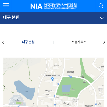
본
전
전체메뉴 열기
검
한국지능정보사회진흥원
문
체
바
메
로
뉴
가
바
대구 본원
기
로
가
기
찾아오시는 길
대구 본원
서울사무소
대구 본원