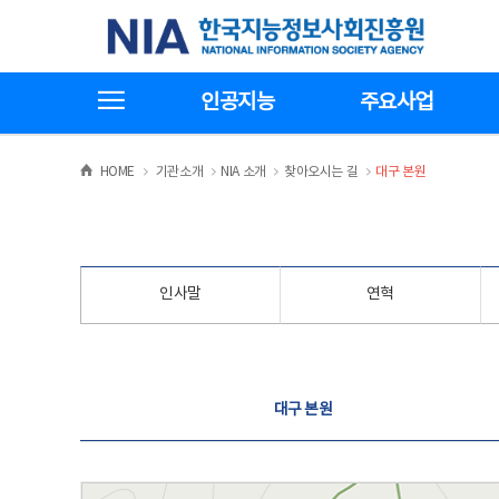
본
전
한국지능정보사회진흥원
문
체
바
메
로
뉴
가
바
전체메뉴보기
기
로
인공지능
주요사업
가
기
>
>
>
>
HOME
기관소개
NIA 소개
찾아오시는 길
대구 본원
인사말
연혁
찾아오시는 길
대구 본원
대구 본원