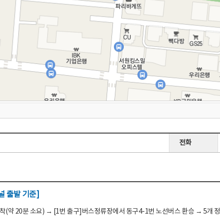
전화
 출발 기준]
(약 20분 소요) → [1번 출구]버스정류장에서 동구4-1번 노선버스 환승 → 5개