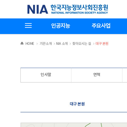
본
전
한국지능정보사회진흥원
문
체
바
메
로
뉴
가
바
전체메뉴보기
기
로
인공지능
주요사업
가
기
>
>
>
>
HOME
기관소개
NIA 소개
찾아오시는 길
대구 본원
인사말
연혁
찾아오시는 길
대구 본원
대구 본원