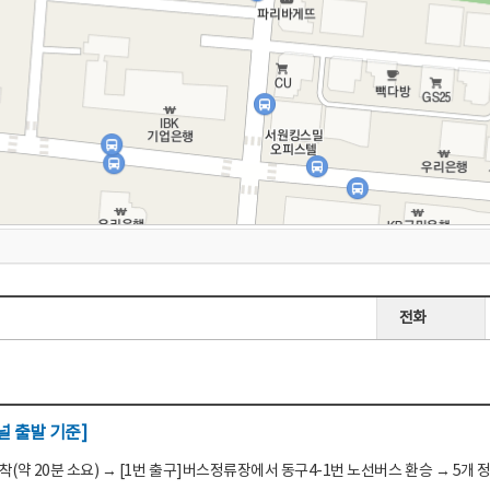
전화
 출발 기준]
(약 20분 소요) → [1번 출구]버스정류장에서 동구4-1번 노선버스 환승 → 5개