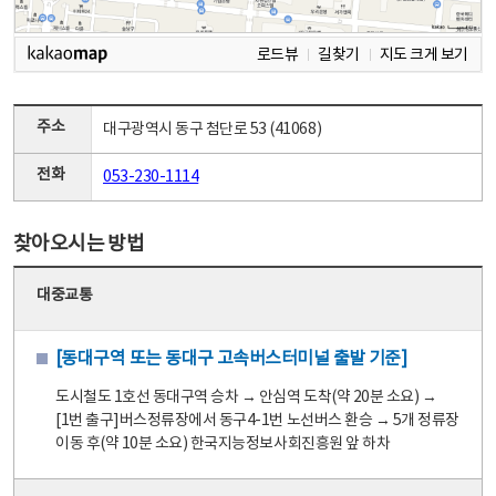
로드뷰
길찾기
지도 크게 보기
주소
대구광역시 동구 첨단로 53 (41068)
전화
053-230-1114
찾아오시는 방법
대중교통
[동대구역 또는 동대구 고속버스터미널 출발 기준]
도시철도 1호선 동대구역 승차 → 안심역 도착(약 20분 소요) →
[1번 출구]버스정류장에서 동구4-1번 노선버스 환승 → 5개 정류장
이동 후(약 10분 소요) 한국지능정보사회진흥원 앞 하차