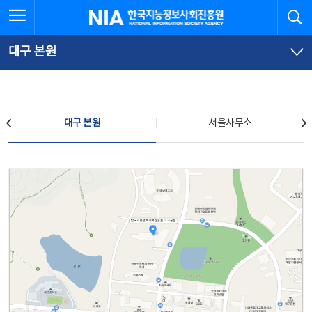
본
전
전체메뉴 열기
검
한국지능정보사회진흥원
문
체
바
메
로
뉴
가
바
대구 본원
기
로
가
기
찾아오시는 길
대구 본원
서울사무소
대구 본원