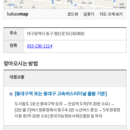
로드뷰
길찾기
지도 크게 보기
주소
대구광역시 동구 첨단로 53 (41068)
전화
053-230-1114
찾아오시는 방법
대중교통
[동대구역 또는 동대구 고속버스터미널 출발 기준]
도시철도 1호선 동대구역 승차 → 안심역 도착(약 20분 소요) →
[1번 출구]버스정류장에서 동구4-1번 노선버스 환승 → 5개 정류장
이동 후(약 10분 소요) 한국지능정보사회진흥원 앞 하차