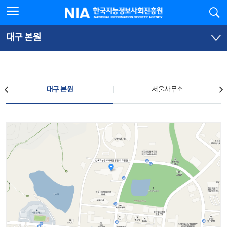
본
전
전체메뉴 열기
검
한국지능정보사회진흥원
문
체
바
메
로
뉴
가
바
대구 본원
기
로
가
기
찾아오시는 길
대구 본원
서울사무소
대구 본원