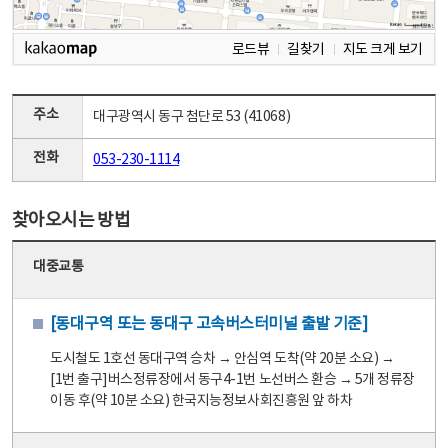
로드뷰
길찾기
지도 크게 보기
주소
대구광역시 동구 첨단로 53 (41068)
전화
053-230-1114
찾아오시는 방법
대중교통
[동대구역 또는 동대구 고속버스터미널 출발 기준]
도시철도 1호선 동대구역 승차 → 안심역 도착(약 20분 소요) →
[1번 출구]버스정류장에서 동구4-1번 노선버스 환승 → 5개 정류장
이동 후(약 10분 소요) 한국지능정보사회진흥원 앞 하차