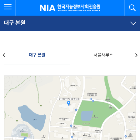
본
전
전체메뉴 열기
검
한국지능정보사회진흥원
문
체
바
메
로
뉴
가
바
대구 본원
기
로
가
기
찾아오시는 길
대구 본원
서울사무소
대구 본원